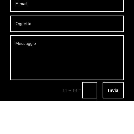
Invia
=
11 + 13
© 2026 DMF il festival - Riproduzione vietata