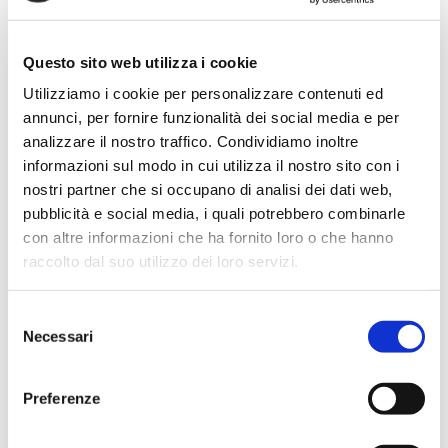
identità, tradizioni, cambiamenti sociali e
culturali attraverso un mosaico di sensibilità
Questo sito web utilizza i cookie
diverse che restituisce la complessità del
Utilizziamo i cookie per personalizzare contenuti ed
presente attraverso paesaggi, volti, oggetti,
annunci, per fornire funzionalità dei social media e per
analizzare il nostro traffico. Condividiamo inoltre
architetture, gesti e atmosfere.
informazioni sul modo in cui utilizza il nostro sito con i
Un insieme di visioni che invita a rallentare,
nostri partner che si occupano di analisi dei dati web,
osservare, interrogare e riscoprire ciò che
pubblicità e social media, i quali potrebbero combinarle
con altre informazioni che ha fornito loro o che hanno
spesso passa inosservato.
raccolto dal suo utilizzo dei loro servizi.
Come ogni anno, DMF accoglie fotografi
Selezione
affermati, giovani autori e fotoamatori. Il
Necessari
del
pubblico è invitato a camminare, soffermarsi,
consenso
osservare, lasciarsi attraversare dalle
Preferenze
immagini, ascoltare e condividere: un invito a